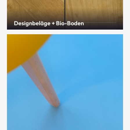
Designbeläge + Bio-Boden
Vinylbeläge – die Allrounder im Fußbodenbereich.
Preisgünstig, langlebig und im richtigen Design
trotzdem sehr schick anzusehen. Auch in Bio bei
uns erhältlich.