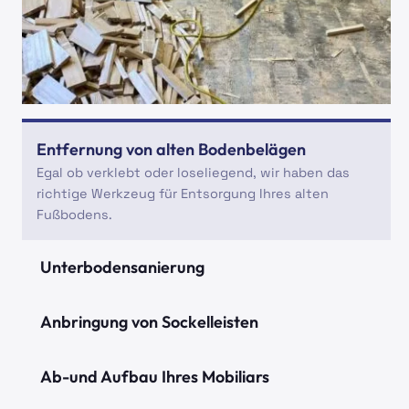
Entfernung von alten Bodenbelägen
Egal ob verklebt oder loseliegend, wir haben das
richtige Werkzeug für Entsorgung Ihres alten
Fußbodens.
Unterbodensanierung
Ein neuer Fußboden ist nur so gut wie der
Untergrund auf dem er liegt. Wir kontrollieren Ihren
Anbringung von Sockelleisten
Unterboden und sorgen dafür, dass ihr neuer Belag
Passend zur Wand oder zum Fußboden? Massivholz
Sie für Jahre glücklich macht.
oder MDF, mit Acryl oder ohne? Sockelleisten sind
Ab-und Aufbau Ihres Mobiliars
das I-Tüpfelchen für ein gutes Ergebnis bei einer
Sie haben keinen Platz oder kriegen die Möbel
Neuverlegung.