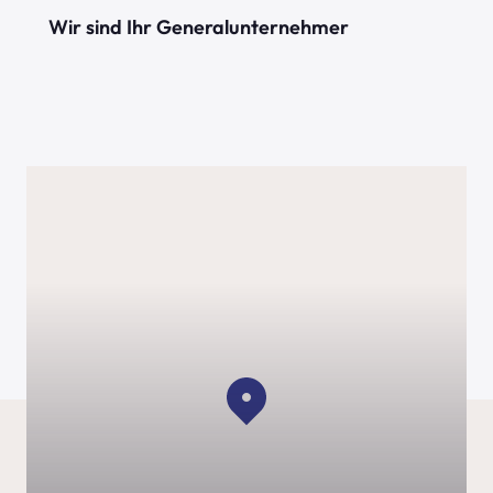
alleine nicht bewegt. Wir helfen gerne vor oder
Wir sind Ihr Generalunternehmer
nach unseren Arbeiten beim Möbeltransport.
Sie wollen renovieren, haben aber keine Lust oder
Zeit sich um alles zu kümmern? Kein Problem –
gerne erledigen wir alles für Sie und renovieren mit
unseren Kollegen vom Trockenbau, Maler,
Fliesenleger oder Fensterbauer Ihre Baustelle.